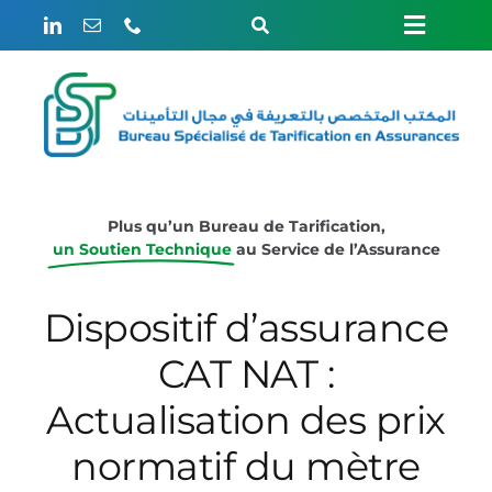
Passer
Toggle
Toggle
au
Navigation
contenu
Rechercher:
Naviga
ACCUEIL
Weglot switcher
LE BUREAU
Plus qu’un Bureau de Tarification,
un Soutien Technique
au Service de l’Assurance
ÉTUDES
Dispositif d’assurance
CAT NAT :
ACTUARIAT
Actualisation des prix
ÉVÈNEMENTS
normatif du mètre