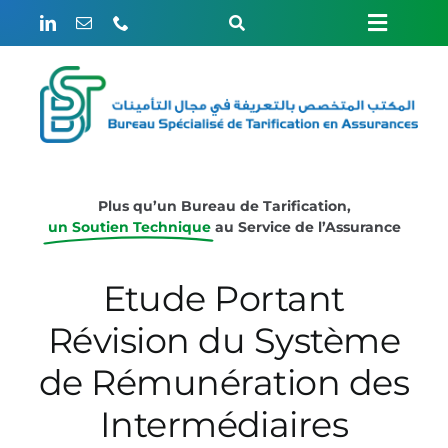
Passer
Toggle
Toggle
au
Navigation
contenu
Rechercher:
Naviga
ACCUEIL
Weglot switcher
LE BUREAU
Plus qu’un Bureau de Tarification,
un Soutien Technique
au Service de l’Assurance
ÉTUDES
Etude Portant
Révision du Système
ACTUARIAT
de Rémunération des
ÉVÈNEMENTS
Intermédiaires