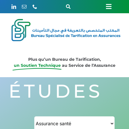
Passer
Toggle
Toggle
au
Navigation
contenu
Rechercher:
Naviga
ACCUEIL
Weglot switcher
LE BUREAU
Plus qu’un Bureau de Tarification,
un Soutien Technique
au Service de l’Assurance
ÉTUDES
ÉTUDES
ACTUARIAT
ÉVÈNEMENTS