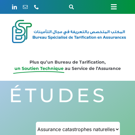
Passer
Toggle
Toggle
au
Navigation
contenu
Rechercher:
Naviga
ACCUEIL
Weglot switcher
LE BUREAU
Plus qu’un Bureau de Tarification,
un Soutien Technique
au Service de l’Assurance
ÉTUDES
ÉTUDES
ACTUARIAT
ÉVÈNEMENTS